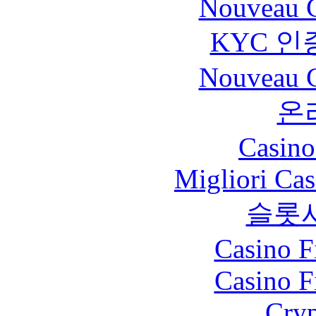
Nouveau C
KYC 인
Nouveau C
온
Casin
Migliori Cas
슬롯
Casino F
Casino F
Cryp