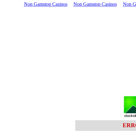
Non Gamstop Casinos
Non Gamstop Casinos
Non G
ERR