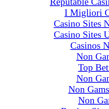
Reputable Cas
I Migliori
Casino Sites
Casino Sites
Casinos 
Non Gam
Top Bet
Non Gam
Non Gams
Non Ga