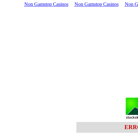
Non Gamstop Casinos
Non Gamstop Casinos
Non G
ERR