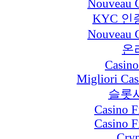
Nouveau C
KYC 인
Nouveau C
온
Casin
Migliori Cas
슬롯
Casino F
Casino F
Cryp