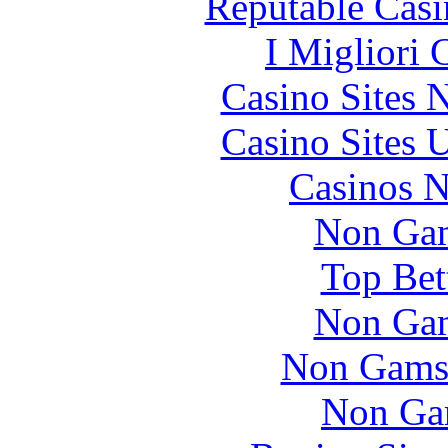
Reputable Cas
I Migliori
Casino Sites
Casino Sites
Casinos 
Non Gam
Top Bet
Non Gam
Non Gams
Non Ga